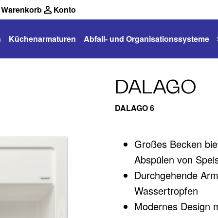
Warenkorb
Konto
n
Küchenarmaturen
Abfall- und Organisationssysteme
DALAGO
DALAGO 6
Großes Becken biete
Abspülen von Spei
Durchgehende Armat
Wassertropfen
Modernes Design mi