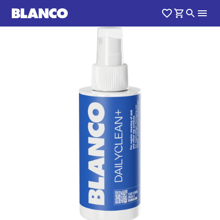
1
0
/