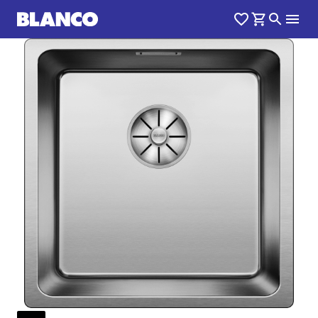
1
0
/