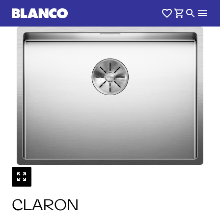
1
0
/
CLARON