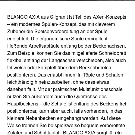
BLANCO AXIA aus Silgranit ist Teil des AXen-Konzepts
– ein modernes Spülen-Konzept, das mit cleverem
AXIA III
Zubehör die Speisenvorbereitung an der Spüle
erleichtert. Die ergonomische Spüle ermöglicht
fließende Arbeitsabläufe entlang beider Beckenachsen.
Ergonomische Spüle mit cleverem Zubehör
Zum Beispiel können Sie das mitgelieferte Schneidbrett
flexibel entlang der Längsachse verschieben, also auch
teilweise oder komplett über dem Beckenbereich
positionieren. Das erlaubt Ihnen, in Töpfe und Schalen
leichthändig hineinzuarbeiten, ohne dass etwas
daneben fällt. Mit der praktischen Multifunktionsschale
nutzen Sie außerdem auch die Querachse des
Hauptbeckens – die Schale ist entlang des Beckens frei
positionierbar, kann aber auch, falls vorhanden, in das
kleinere Nebenbecken eingehängt werden. Auf diese
Weise trennen Sie beispielsweise bequem vorbereitete
Zutaten und Schnittabfall. BLANCO AXIA sorgt für ein