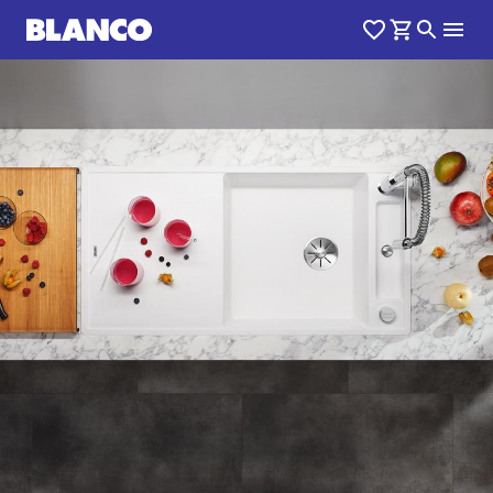
1
0
/