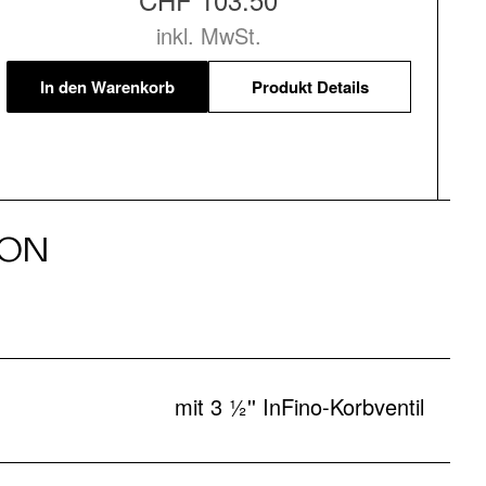
inkl. MwSt.
In den Warenkorb
Produkt Details
ION
mit 3 ½'' InFino-Korbventil