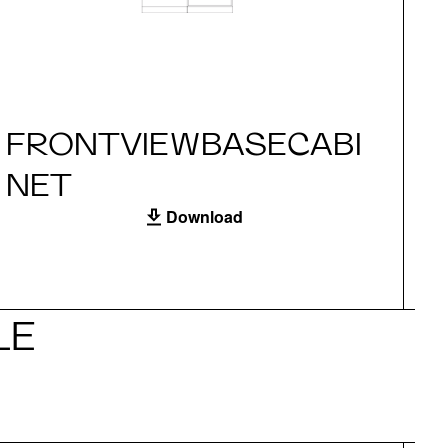
FRONTVIEWBASECABI
S
NET
Download
LE