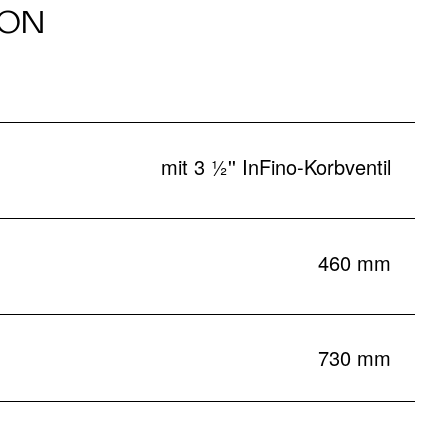
ION
mit 3 ½'' InFino-Korbventil
460 mm
730 mm