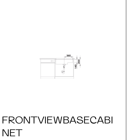
FRONTVIEWBASECABI
S
NET