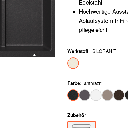
Edelstahl
Hochwertige Aussta
Ablaufsystem InFino
pflegeleicht
Vielseitiges Zubehör
Werkstoff
:
SILGRANIT
Farbe
:
anthrazit
Zubehör