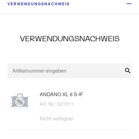
VERWENDUNGSNACHWEIS
VERWENDUNGSNACHWEIS
Suc
ANDANO XL 6 S-IF
Art. Nr.: 521011
Nicht verfügbar