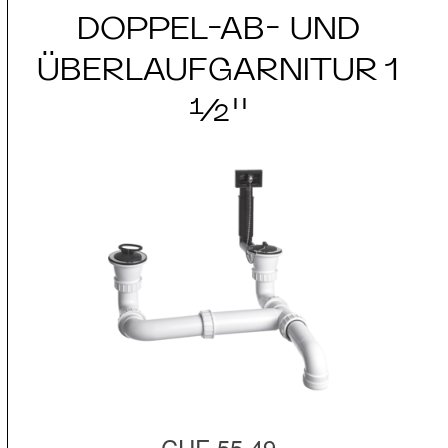
DOPPEL-AB- UND
ÜBERLAUFGARNITUR 1
½''
CHF 55.49