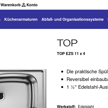
Warenkorb
Konto
n
Küchenarmaturen
Abfall- und Organisationssysteme
TOP
TOP EZS 11 x 4
Die praktische Spü
Reversibel einbaub
1 ½'' Edelstahl-Aus
Werkstoff
:
Edelstahl