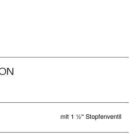
ION
mit 1 ½'' Stopfenventil