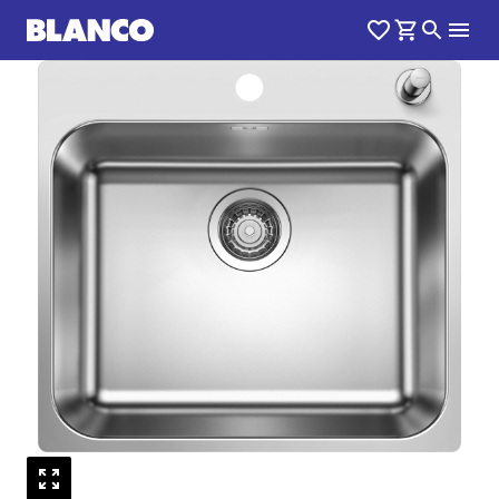
1
0
/