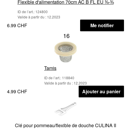
Flexible d'alimentation 70cm AC B FL EU ⅜-⅜
ID de l’art.: 124800
Valide à partir du : 12.2023
6.99 CHF
Me notifier
16
Tamis
ID de l’art.: 118840
Valide à partir du : 12.2023
4.99 CHF
Ajouter au panier
Clé pour pommeau/flexible de douche CULINA II