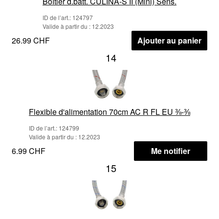
Boîtier d.batt. CULINA-S II (Mini) Sens.
ID de l’art.: 124797
Valide à partir du : 12.2023
26.99 CHF
Ajouter au panier
14
Flexible d'alimentation 70cm AC R FL EU ⅜-⅜
ID de l’art.: 124799
Valide à partir du : 12.2023
6.99 CHF
Me notifier
15