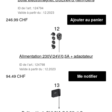
ID de l’art.: 124794
Valide à partir du : 12.2023
246.99 CHF
Ajouter au panier
12
Alimentation 230V/24V/0,5A + adaptateur
ID de l’art.: 124798
Valide à partir du : 12.2023
94.49 CHF
Me notifier
13