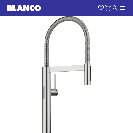
1
0
/