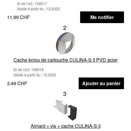
ID de l’art.: 129017
Valide à partir du : 12.2023
11.99 CHF
Me notifier
2
Cache ècrou de cartouche CULINA-S II PVD acier
ID de l’art.: 129018
Valide à partir du : 12.2023
3.49 CHF
Ajouter au panier
3
Aimant + vis + cache CULINA-S II