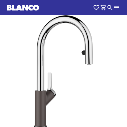
1
0
/