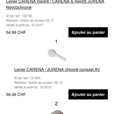
Levier CARENA Rev04 / CARENA-S Rev05 JURENA
Rev03chromé
ID de l’art.: 122740
Révision / Indice de couleur: 05 / F
Valide à partir du : 07.2017
54.99 CHF
Ajouter au panier
1
Levier CARENA / JURENA chromé complet AV
ID de l’art.: 121665
Révision / Indice de couleur: 00 / A
Valide à partir du : 10.2015
56.49 CHF
Ajouter au panier
2