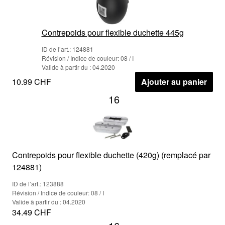
Contrepoids pour flexible duchette 445g
ID de l’art.: 124881
Révision / Indice de couleur: 08 / I
Valide à partir du : 04.2020
10.99 CHF
Ajouter au panier
16
Contrepoids pour flexible duchette (420g) (remplacé par
124881)
ID de l’art.: 123888
Révision / Indice de couleur: 08 / I
Valide à partir du : 04.2020
34.49 CHF