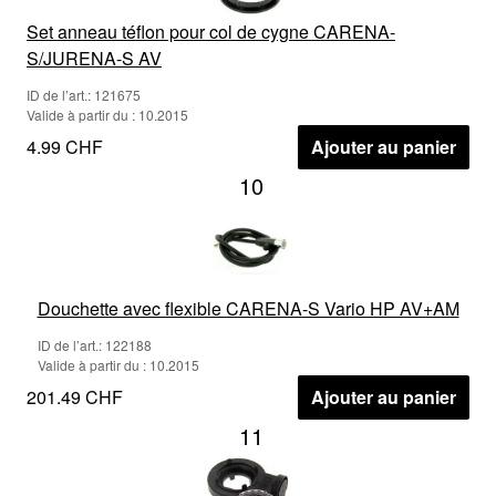
Set anneau téflon pour col de cygne CARENA-
S/JURENA-S AV
ID de l’art.: 121675
Valide à partir du : 10.2015
4.99 CHF
Ajouter au panier
10
Douchette avec flexible CARENA-S Vario HP AV+AM
ID de l’art.: 122188
Valide à partir du : 10.2015
201.49 CHF
Ajouter au panier
11