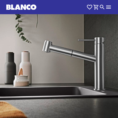
1
0
/