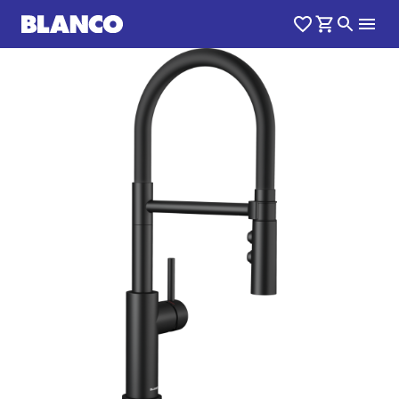
1
0
/