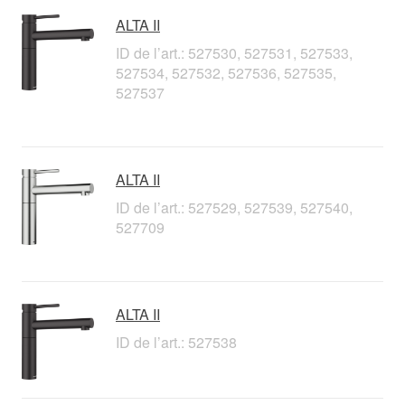
ALTA II
ID de l’art.: 527530, 527531, 527533,
527534, 527532, 527536, 527535,
527537
ALTA II
ID de l’art.: 527529, 527539, 527540,
527709
ALTA II
ID de l’art.: 527538