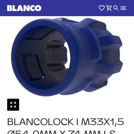
1
0
/
BLANCOLOCK I M33X1,5
Ø54,0MM X 74 MM LS