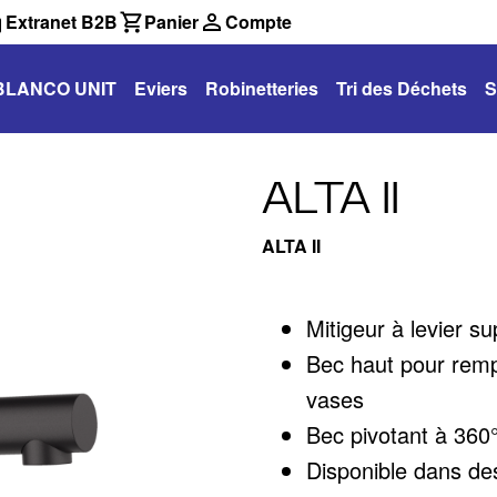
Extranet B2B
Panier
Compte
BLANCO UNIT
Eviers
Robinetteries
Tri des Déchets
S
ALTA II
ALTA II
Mitigeur à levier s
Bec haut pour rempl
vases
Bec pivotant à 360°
Disponible dans des