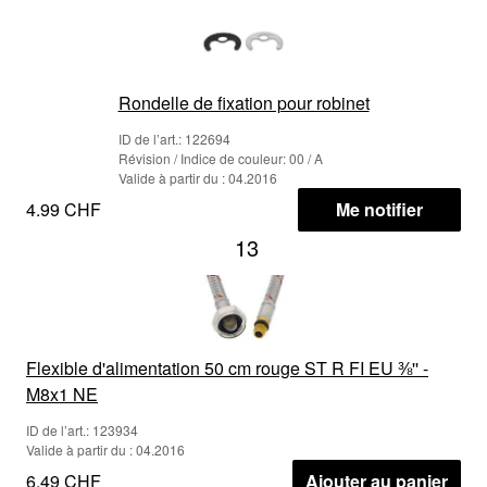
Rondelle de fixation pour robinet
ID de l’art.: 122694
Révision / Indice de couleur: 00 / A
Valide à partir du : 04.2016
4.99 CHF
Me notifier
13
Flexible d'alimentation 50 cm rouge ST R FI EU ⅜'' -
M8x1 NE
ID de l’art.: 123934
Valide à partir du : 04.2016
6.49 CHF
Ajouter au panier