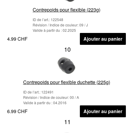
Contrepoids pour flexible (223g)
ID de l’art.: 122548
Révision / Indice de couleur: 09 / J
Valide à partir du : 02.2025
4.99 CHF
Ajouter au panier
10
Contrepoids pour flexible duchette (225g)
ID de l’art.: 122491
Révision / Indice de couleur: 00 / A
Valide à partir du : 04.2016
6.99 CHF
Ajouter au panier
11