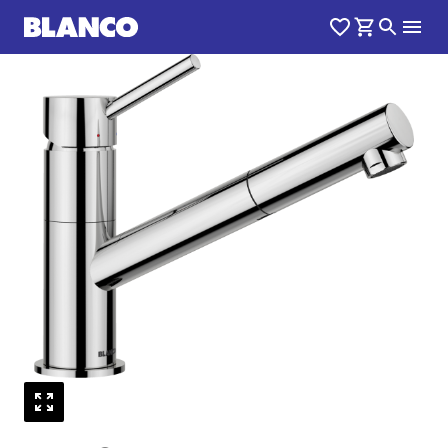
1
0
/