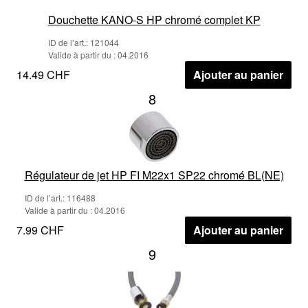
Douchette KANO-S HP chromé complet KP
ID de l’art.: 121044
Valide à partir du : 04.2016
14.49 CHF
Ajouter au panier
8
Régulateur de jet HP FI M22x1 SP22 chromé BL(NE)
ID de l’art.: 116488
Valide à partir du : 04.2016
7.99 CHF
Ajouter au panier
9