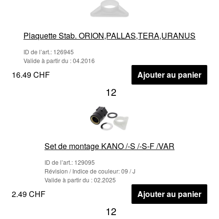
Plaquette Stab. ORION,PALLAS,TERA,URANUS
ID de l’art.: 126945
Valide à partir du : 04.2016
16.49 CHF
Ajouter au panier
12
Set de montage KANO /-S /-S-F /VAR
ID de l’art.: 129095
Révision / Indice de couleur: 09 / J
Valide à partir du : 02.2025
2.49 CHF
Ajouter au panier
12