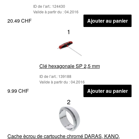
ID de l’art.: 124430
Valide à partir du : 04.2016
20.49 CHF
Ajouter au panier
1
Clé hexagonale SP 2,5 mm
ID de l’art.: 139188
Valide à partir du : 04.2016
9.99 CHF
Ajouter au panier
2
Cache ècrou de cartouche chromé DARAS, KANO,