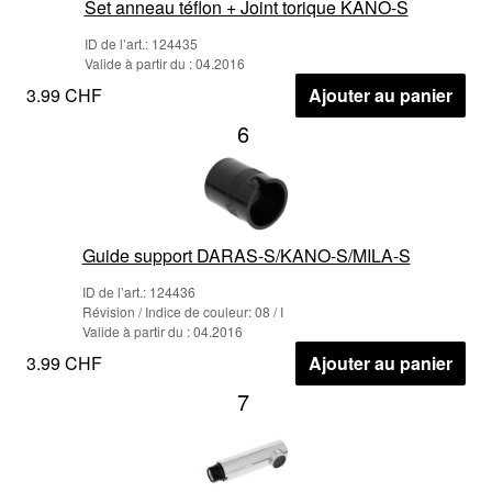
Set anneau téflon + Joint torique KANO-S
ID de l’art.: 124435
Valide à partir du : 04.2016
3.99 CHF
Ajouter au panier
6
Guide support DARAS-S/KANO-S/MILA-S
ID de l’art.: 124436
Révision / Indice de couleur: 08 / I
Valide à partir du : 04.2016
3.99 CHF
Ajouter au panier
7