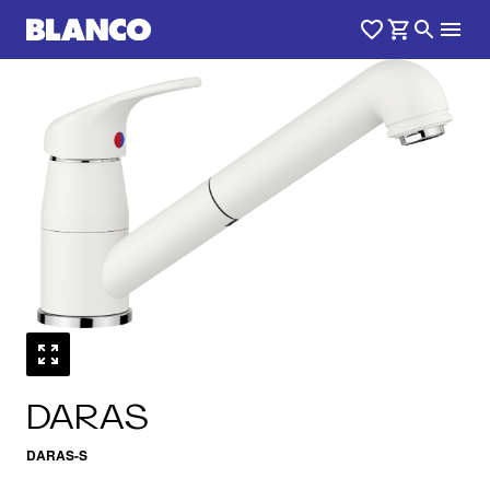
1
0
/
DARAS
DARAS-S