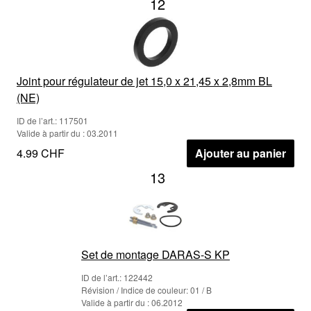
12
Joint pour régulateur de jet 15,0 x 21,45 x 2,8mm BL
(NE)
ID de l’art.: 117501
Valide à partir du : 03.2011
4.99 CHF
Ajouter au panier
13
Set de montage DARAS-S KP
ID de l’art.: 122442
Révision / Indice de couleur: 01 / B
Valide à partir du : 06.2012