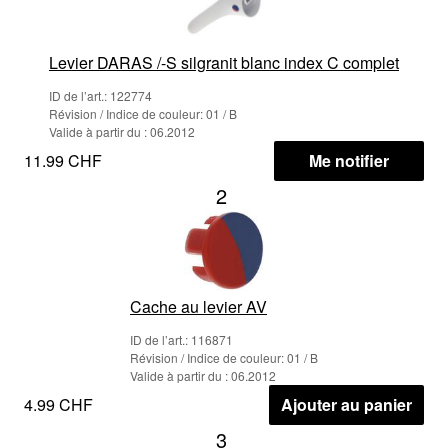
Levier DARAS /-S silgranit blanc index C complet
ID de l’art.: 122774
Révision / Indice de couleur: 01 / B
Valide à partir du : 06.2012
11.99 CHF
Me notifier
2
Cache au levier AV
ID de l’art.: 116871
Révision / Indice de couleur: 01 / B
Valide à partir du : 06.2012
4.99 CHF
Ajouter au panier
3