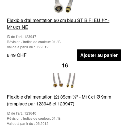
Flexible d'alimentation 50 cm bleu ST B FI EU ⅜'' -
M10x1 NE
ID de l’art.: 123947
Révision / Indice de couleur: 01 / B
Valide à partir du : 06.2012
6.49 CHF
Ajouter au panier
16
Flexible d'alimentation (2) 35cm ⅜'' - M10x1 Ø 9mm
(remplacé par 123946 et 123947)
ID de l’art.: 123640
Révision / Indice de couleur: 01 / B
Valide à partir du : 06.2012