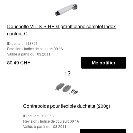
Douchette VITIS-S HP silgranit blanc complet index
couleur C
ID de l’art.: 118761
Révision / Indice de couleur: 00 / A
Valide à partir du : 03.2011
80.49 CHF
Me notifier
12
Contrepoids pour flexible duchette (200g)
ID de l’art.: 123063
Révision / Indice de couleur: 00 / A
Valide à partir du : 03.2011