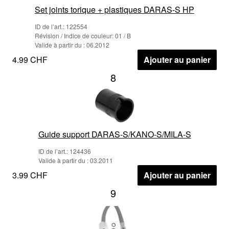
Set joints torique + plastiques DARAS-S HP
ID de l’art.: 122554
Révision / Indice de couleur: 01 / B
Valide à partir du : 06.2012
4.99 CHF
Ajouter au panier
8
Guide support DARAS-S/KANO-S/MILA-S
ID de l’art.: 124436
Valide à partir du : 03.2011
3.99 CHF
Ajouter au panier
9