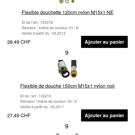
Flexible douchette 120cm nylon M15x1 NE
ID de l’art.: 120378
Révision / Indice de couleur: 01 / B
Valide à partir du : 06.2012
28.49 CHF
Ajouter au panier
9
Flexible de douche 150cm M15x1 nylon noir
ID de l’art.: 124210
Révision / Indice de couleur: 00 / A
Valide à partir du : 03.2011
27.49 CHF
Ajouter au panier
9