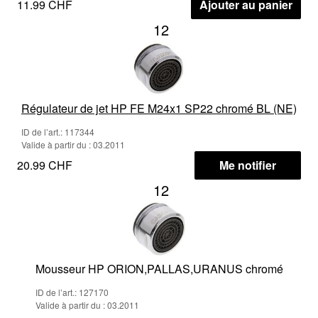
11.99 CHF
Ajouter au panier
12
Régulateur de jet HP FE M24x1 SP22 chromé BL (NE)
ID de l’art.: 117344
Valide à partir du : 03.2011
20.99 CHF
Me notifier
12
Mousseur HP ORION,PALLAS,URANUS chromé
ID de l’art.: 127170
Valide à partir du : 03.2011