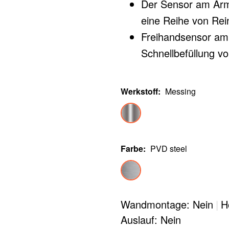
Der Sensor am Arma
eine Reihe von Re
Freihandsensor am 
Schnellbefüllung v
Netzstecker und in
(Schutz vor Stromau
Werkstoff
:
Messing
Ideal in Kombinati
Farbe
:
PVD steel
Wandmontage: Nein
|
H
Auslauf: Nein