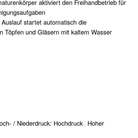
turenkörper aktiviert den Freihandbetrieb für
inigungsaufgaben
Auslauf startet automatisch die
on Töpfen und Gläsern mit kaltem Wasser
tegrierte Notstromversorgung mit Batterien
sfall)
on mit Oberschränken
och- / Niederdruck: Hochdruck
|
Hoher