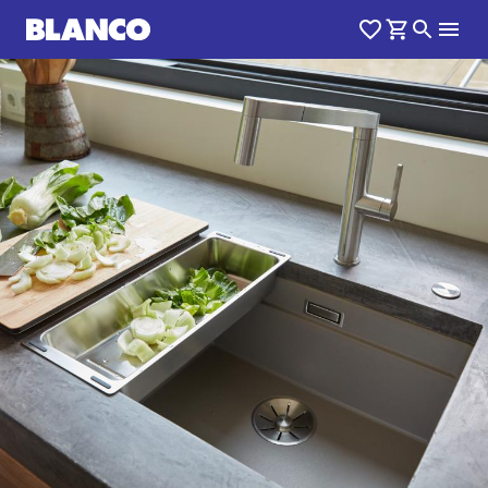
1
0
/