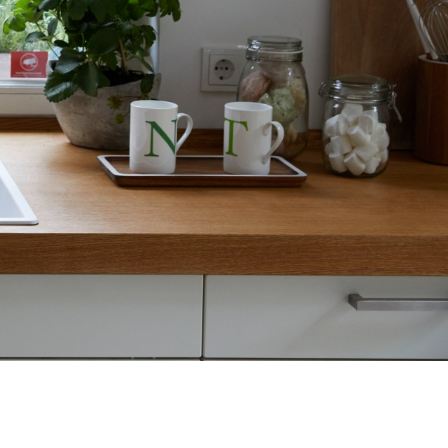
1
0
/