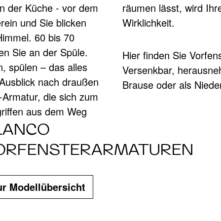
in der Küche - vor dem
it Ausblick schon bald
erein und Sie blicken
Wirklichkeit.
ER KÜCHENA
immel. 60 bis 70
gen Sie an der Spüle.
Hier finden Sie Vorfenster-Armaturen in allen Varianten.
, spülen – das alles
Versenkbar, herausneh
 Ausblick nach draußen
Brause oder als Nied
 Fenster optimal
r-Armatur, die sich zum
griffen aus dem Weg
LANCO
ORFENSTERARMATUREN
ur Modellübersicht