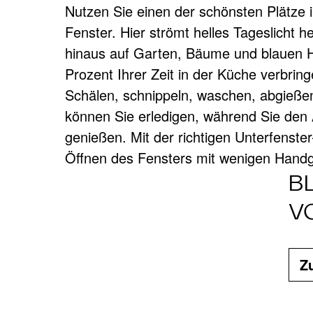
Nutzen Sie einen der schönsten Plätze 
räumen lässt, wird Ihre Küchenspüle m
Fenster. Hier strömt helles Tageslicht h
VORFENST
hinaus auf Garten, Bäume und blauen H
Prozent Ihrer Zeit in der Küche verbrin
Schälen, schnippeln, waschen, abgießen
können Sie erledigen, während Sie den
So nutzen Sie den Platz unter dem
genießen. Mit der richtigen Unterfenste
Öffnen des Fensters mit wenigen Hand
B
V
Z