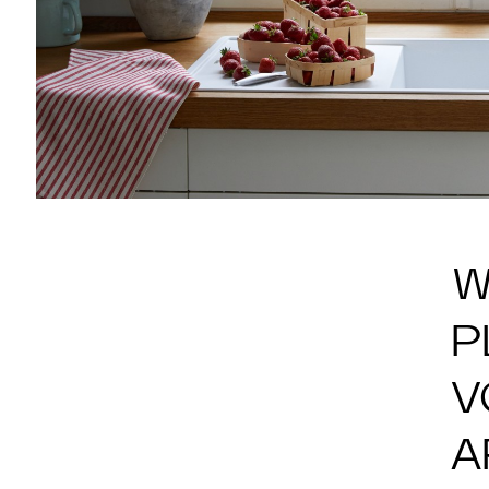
W
P
V
A