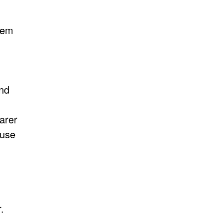
sem
nd
arer
ause
.