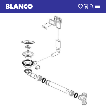
1
0
/