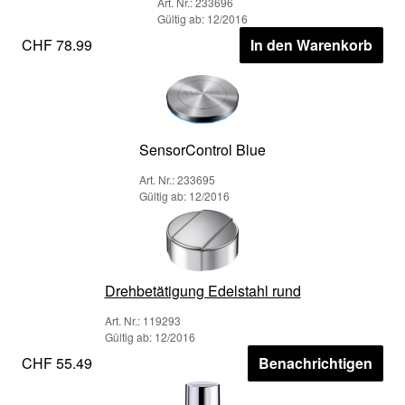
Art. Nr.: 233696
Gültig ab: 12/2016
CHF 78.99
In den Warenkorb
SensorControl Blue
Art. Nr.: 233695
Gültig ab: 12/2016
Drehbetätigung Edelstahl rund
Art. Nr.: 119293
Gültig ab: 12/2016
CHF 55.49
Benachrichtigen