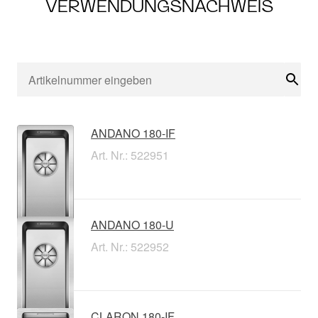
VERWENDUNGSNACHWEIS
Suc
ANDANO 180-IF
Art. Nr.: 522951
ANDANO 180-U
Art. Nr.: 522952
CLARON 180-IF