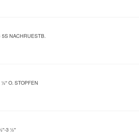
IC 5S NACHRUESTB.
 ½'' O. STOPFEN
''-3 ½''