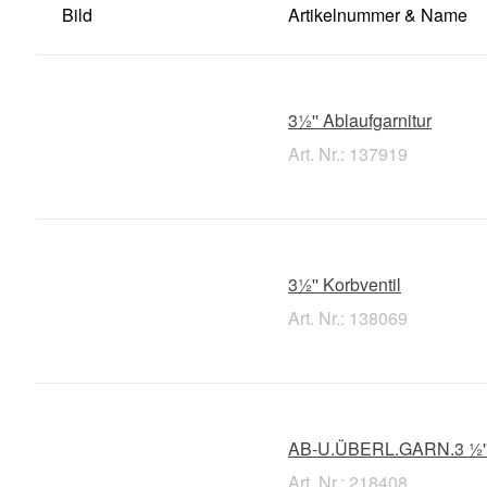
Bild
Artikelnummer & Name
3½'' Ablaufgarnitur
Art. Nr.: 137919
3½'' Korbventil
Art. Nr.: 138069
AB-U.ÜBERL.GARN.3 ½''(
Art. Nr.: 218408