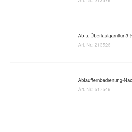
Art. Nr.: 212579
Ab-u. Überlaufgarnitur 3 ½
Art. Nr.: 213526
Ablauffernbedienung-Nac
Art. Nr.: 517549