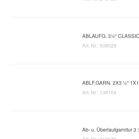
ABLAUFG. 3½'' CLASS
Art. Nr.: 508028
ABLF.GARN. 2X3 ½'' 1X1
Art. Nr.: 138104
Ab- u. Überlaufgarnitur 3 ½