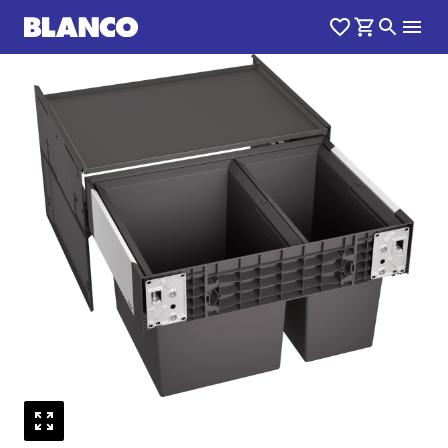
1
0
/