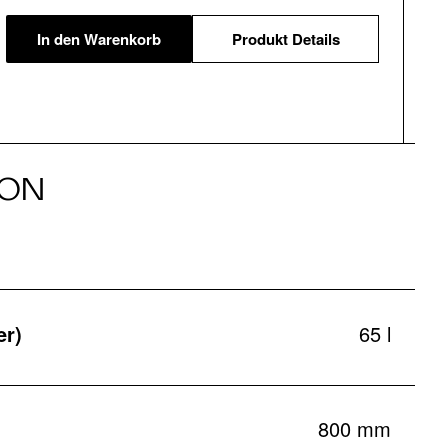
In den Warenkorb
Produkt Details
ION
er)
65 l
800 mm