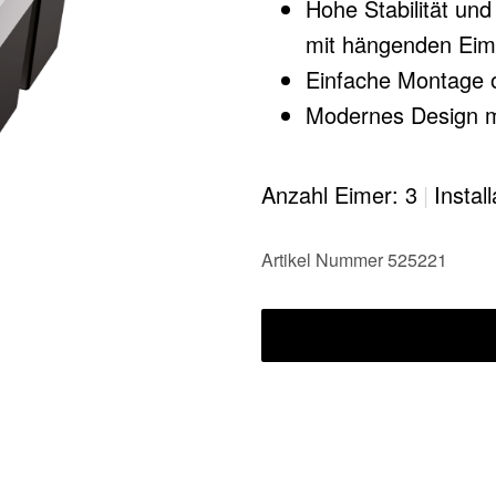
Hohe Stabilität un
mit hängenden Eim
Einfache Montage 
Modernes Design m
Alle Teile sind rei
Oberflächen​
Anzahl Eimer: 3
|
Instal
Optional erhältlic
individuellen Lösun
Artikel Nummer 525221