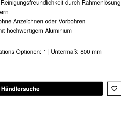
d Reinigungsfreundlichkeit durch Rahmenlösung
ern
ohne Anzeichnen oder Vorbohren​
it hochwertigem Aluminium​
nigungsfreundlich dank großer und glatter
lations Optionen: 1
|
Untermaß: 800 mm
hes Zubehör ergänzt das System zu einer
g
Händlersuche