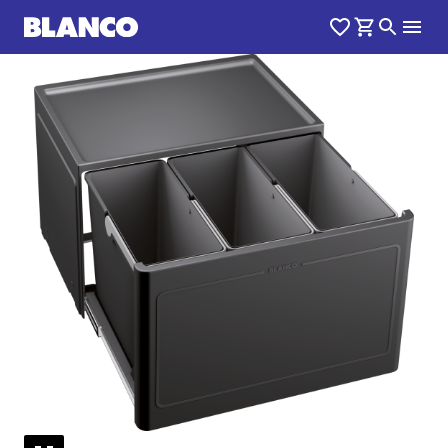
1
0
/