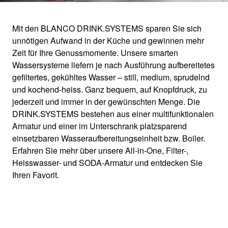
Mit den BLANCO DRINK.SYSTEMS sparen Sie sich
unnötigen Aufwand in der Küche und gewinnen mehr
BLANCO
Zeit für Ihre Genussmomente. Unsere smarten
Wassersysteme liefern je nach Ausführung aufbereitetes
DRINK.SYSTEMS
gefiltertes, gekühltes Wasser – still, medium, sprudelnd
und kochend-heiss. Ganz bequem, auf Knopfdruck, zu
jederzeit und immer in der gewünschten Menge. Die
Smarte Wassersysteme für Ihren
DRINK.SYSTEMS bestehen aus einer multifunktionalen
Armatur und einer im Unterschrank platzsparend
Küchenwasserplatz
einsetzbaren Wasseraufbereitungseinheit bzw. Boiler.
Erfahren Sie mehr über unsere All-in-One, Filter-,
Heisswasser- und SODA-Armatur und entdecken Sie
Ihren Favorit.