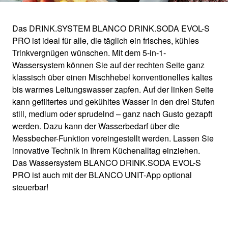
Das DRINK.SYSTEM BLANCO DRINK.SODA EVOL-S
PRO ist ideal für alle, die täglich ein frisches, kühles
DRINK.SYSTEM
Trinkvergnügen wünschen. Mit dem 5-in-1-
Wassersystem können Sie auf der rechten Seite ganz
DRINK.SODA
klassisch über einen Mischhebel konventionelles kaltes
bis warmes Leitungswasser zapfen. Auf der linken Seite
kann gefiltertes und gekühltes Wasser in den drei Stufen
Das 5-in-1 Wassersystem für sprudelnde
still, medium oder sprudelnd – ganz nach Gusto gezapft
werden. Dazu kann der Wasserbedarf über die
Momente.
Messbecher-Funktion voreingestellt werden. Lassen Sie
innovative Technik in Ihrem Küchenalltag einziehen.
Das Wassersystem BLANCO DRINK.SODA EVOL-S
PRO ist auch mit der BLANCO UNIT-App optional
steuerbar!