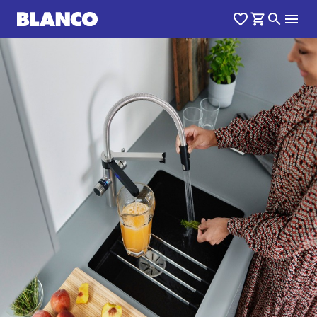
1
0
/