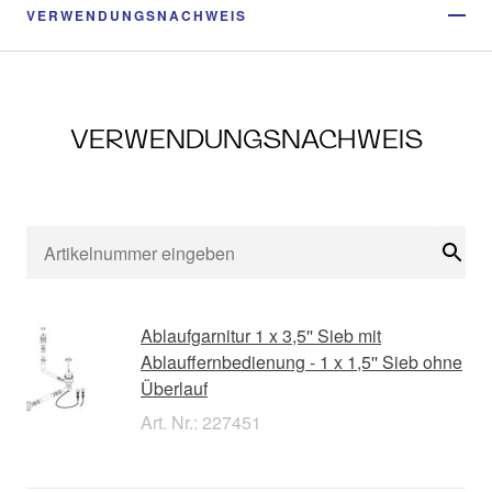
VERWENDUNGSNACHWEIS
VERWENDUNGSNACHWEIS
Suc
Ablaufgarnitur 1 x 3,5'' Sieb mit
Ablauffernbedienung - 1 x 1,5'' Sieb ohne
Überlauf
Art. Nr.: 227451