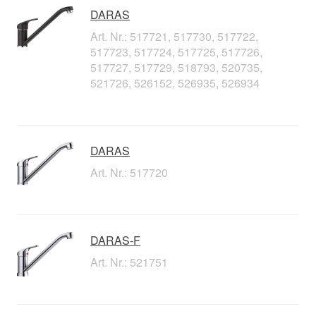
DARAS
Art. Nr.: 517721, 517730, 517722,
517723, 517724, 517725, 517726,
517727, 517729, 518793, 520735,
521726, 526152, 526935, 526934
DARAS
Art. Nr.: 517720
DARAS-F
Art. Nr.: 521751