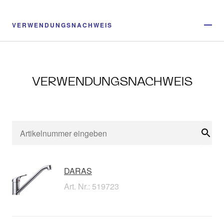
VERWENDUNGSNACHWEIS
VERWENDUNGSNACHWEIS
Suc
DARAS
Art. Nr.: 519723