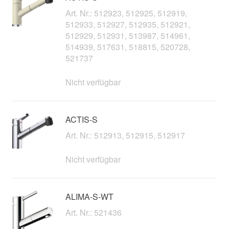
Art. Nr.: 512923, 512925, 512919,
512933, 512927, 512935, 512921,
512929, 512931, 513987, 514961,
514939, 517631, 518815, 520728,
521737
Nicht verfügbar
ACTIS-S
Art. Nr.: 512913, 512915, 512917
Nicht verfügbar
ALIMA-S-WT
Art. Nr.: 521436