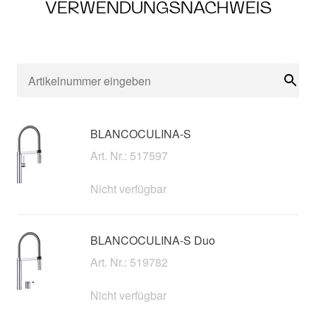
VERWENDUNGSNACHWEIS
Suc
BLANCOCULINA-S
Art. Nr.: 517597
Nicht verfügbar
BLANCOCULINA-S Duo
Art. Nr.: 519782
Nicht verfügbar