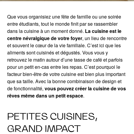
Que vous organisiez une fête de famille ou une soirée
entre étudiants, tout le monde finit par se rassembler
LA CONCEPTION DE
dans la cuisine à un moment donné.
La cuisine est le
centre névralgique de votre foyer
, un lieu de rencontre
PETITES CUISINES
et souvent le cœur de la vie familiale. C’est ici que les
aliments sont cuisinés et dégustés. Vous vous y
retrouvez le matin autour d’une tasse de café et parfois
Plus de place à partir d’un petit espace
pour un petit en-cas entre les repas. C’est pourquoi le
facteur bien-être de votre cuisine est bien plus important
que sa taille. Avec la bonne combinaison de design et
de fonctionnalité,
vous pouvez créer la cuisine de vos
rêves même dans un petit espace
.
PETITES CUISINES,
GRAND IMPACT