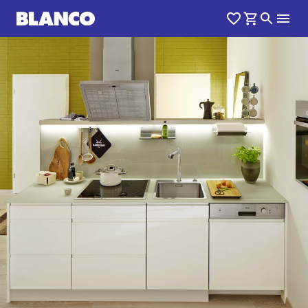
1
0
/