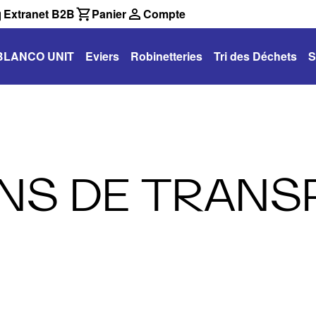
Extranet B2B
Panier
Compte
BLANCO UNIT
Eviers
Robinetteries
Tri des Déchets
S
NS DE TRANS