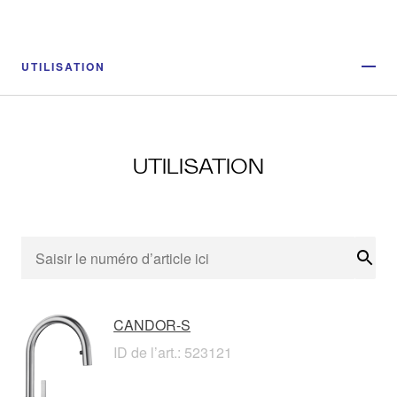
UTILISATION
UTILISATION
Rech
CANDOR-S
ID de l’art.: 523121