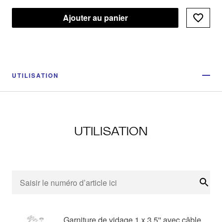
Ajouter au panier
UTILISATION
UTILISATION
Rech
Garniture de vidage 1 x 3,5'' avec câble