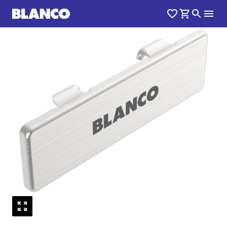
1
0
/