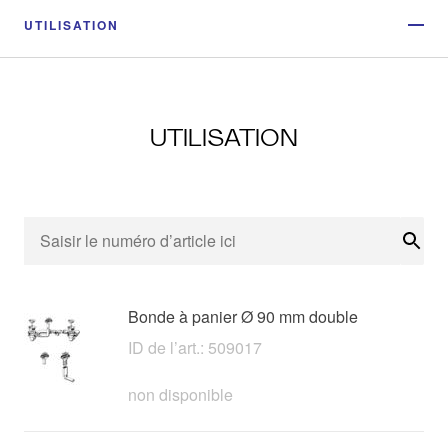
UTILISATION
UTILISATION
Rech
Bonde à panier Ø 90 mm double
ID de l’art.: 509017
non disponible