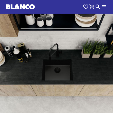
1
0
/